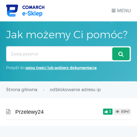
MENU
Jak możemy Ci pomóc?
Search
For
Przejdź do
spisu treści lub pobierz dokumentację
Strona główna
odblokowanie adresu ip
Przelewy24
3
8941