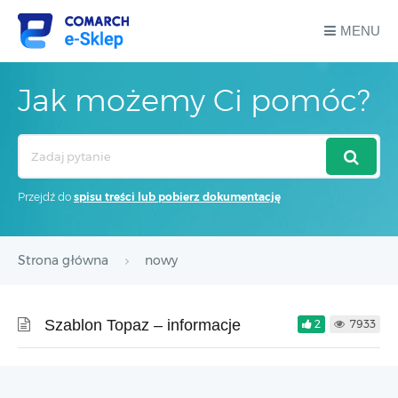
MENU
Jak możemy Ci pomóc?
Search
For
Przejdź do
spisu treści lub pobierz dokumentację
Strona główna
nowy
Szablon Topaz – informacje
2
7933