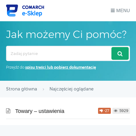
MENU
Jak możemy Ci pomóc?
Search
For
Przejdź do
spisu treści lub pobierz dokumentację
Strona główna
Najczęściej oglądane
Towary – ustawienia
-27
5929