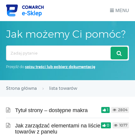
MENU
Jak możemy Ci pomóc?
Search
For
Przejdź do
spisu treści lub pobierz dokumentację
Strona główna
lista towarów
Tytuł strony – dostępne makra
1
2804
Jak zarządzać elementami na liście
0
1077
towarów z panelu