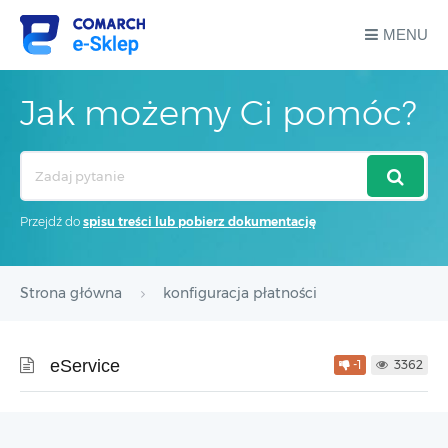
MENU
Jak możemy Ci pomóc?
Search
For
Przejdź do
spisu treści lub pobierz dokumentację
Strona główna
konfiguracja płatności
eService
-1
3362