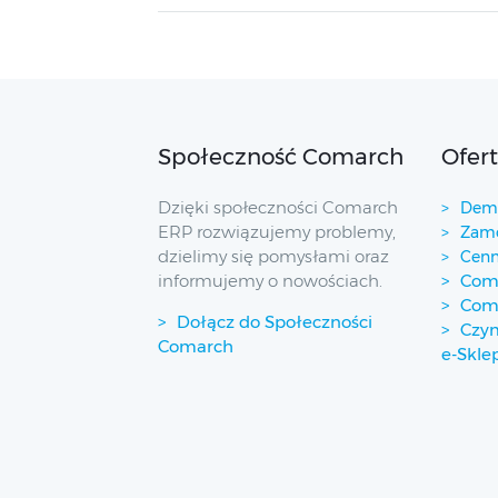
Społeczność Comarch
Ofer
Dzięki społeczności Comarch
Demo
ERP rozwiązujemy problemy,
Zamó
dzielimy się pomysłami oraz
Cenn
informujemy o nowościach.
Coma
Com
Dołącz do Społeczności
Czym
Comarch
e-Skle