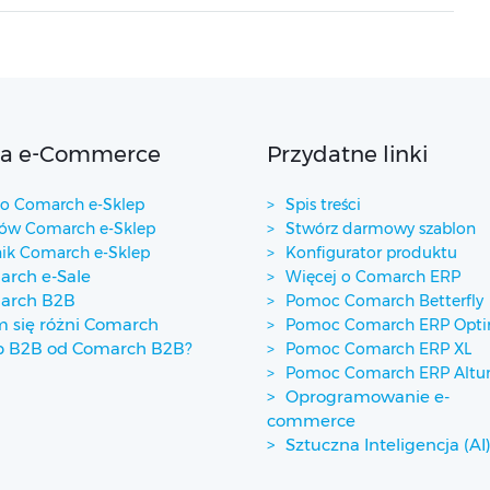
ta e-Commerce
Przydatne linki
 Comarch e-Sklep
Spis treści
w Comarch e-Sklep
Stwórz darmowy szablon
ik Comarch e-Sklep
Konfigurator produktu
rch e-Sale
Więcej o Comarch ERP
arch B2B
Pomoc Comarch Betterfly
 się różni Comarch
Pomoc Comarch ERP Opt
p B2B od Comarch B2B?
Pomoc Comarch ERP XL
Pomoc Comarch ERP Alt
Oprogramowanie e-
commerce
Sztuczna Inteligencja (AI