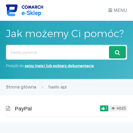
MENU
Jak możemy Ci pomóc?
Search
For
Przejdź do
spisu treści lub pobierz dokumentację
Strona główna
hasło api
PayPal
1
4025