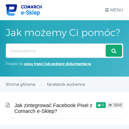
MENU
Jak możemy Ci pomóc?
Search
For
Przejdź do
spisu treści lub pobierz dokumentację
Strona główna
facebook audience
Jak zintegrować Facebook Pixel z
0
5245
Comarch e-Sklep?