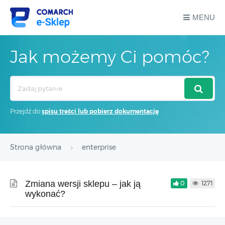
MENU
Jak możemy Ci pomóc?
Search
For
Przejdź do
spisu treści lub pobierz dokumentację
Strona główna
enterprise
Zmiana wersji sklepu – jak ją
0
1271
wykonać?