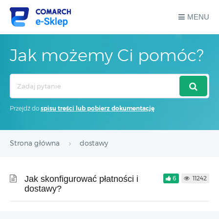
MENU
Jak możemy Ci pomóc?
Search
For
Przejdź do
spisu treści lub pobierz dokumentację
Strona główna
dostawy
Jak skonfigurować płatności i
6
11242
dostawy?