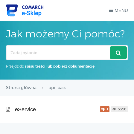
MENU
Jak możemy Ci pomóc?
Search
For
Przejdź do
spisu treści lub pobierz dokumentację
Strona główna
api_pass
eService
-1
3356