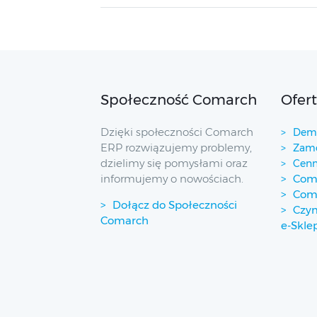
Społeczność Comarch
Ofer
Dzięki społeczności Comarch
Demo
ERP rozwiązujemy problemy,
Zamó
dzielimy się pomysłami oraz
Cenn
informujemy o nowościach.
Coma
Com
Dołącz do Społeczności
Czym
Comarch
e-Skle