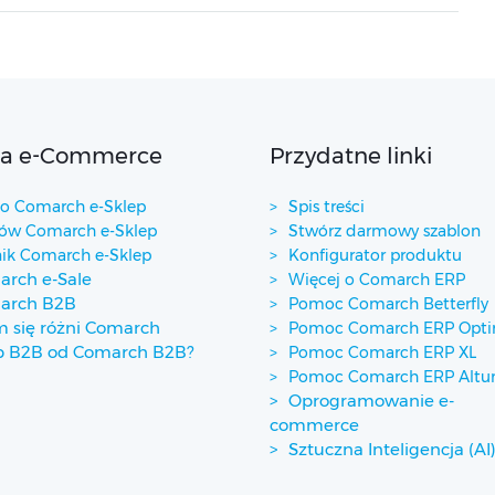
ta e-Commerce
Przydatne linki
 Comarch e-Sklep
Spis treści
w Comarch e-Sklep
Stwórz darmowy szablon
ik Comarch e-Sklep
Konfigurator produktu
rch e-Sale
Więcej o Comarch ERP
arch B2B
Pomoc Comarch Betterfly
 się różni Comarch
Pomoc Comarch ERP Opt
p B2B od Comarch B2B?
Pomoc Comarch ERP XL
Pomoc Comarch ERP Alt
Oprogramowanie e-
commerce
Sztuczna Inteligencja (AI