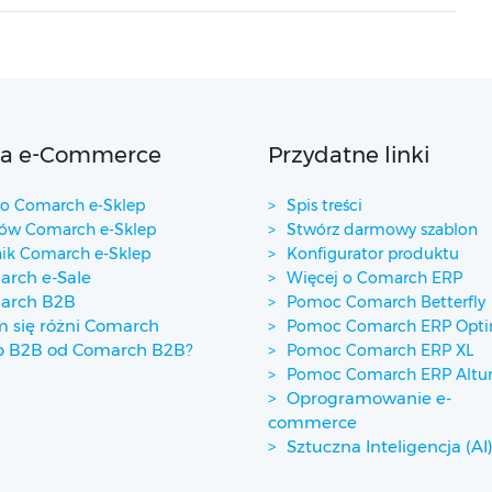
ta e-Commerce
Przydatne linki
 Comarch e-Sklep
Spis treści
w Comarch e-Sklep
Stwórz darmowy szablon
ik Comarch e-Sklep
Konfigurator produktu
rch e-Sale
Więcej o Comarch ERP
arch B2B
Pomoc Comarch Betterfly
 się różni Comarch
Pomoc Comarch ERP Opt
p B2B od Comarch B2B?
Pomoc Comarch ERP XL
Pomoc Comarch ERP Alt
Oprogramowanie e-
commerce
Sztuczna Inteligencja (AI