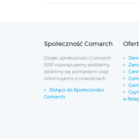
Społeczność Comarch
Ofer
Dzięki społeczności Comarch
Demo
ERP rozwiązujemy problemy,
Zamó
dzielimy się pomysłami oraz
Cenn
informujemy o nowościach.
Coma
Com
Dołącz do Społeczności
Czym
Comarch
e-Skle