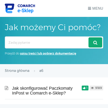
MENU
Jak możemy Ci pomóc?
Search
For
Przejdź do
spisu treści lub pobierz dokumentację
Strona główna
a6
Jak skonfigurować Paczkomaty
1
9189
InPost w Comarch e-Sklep?