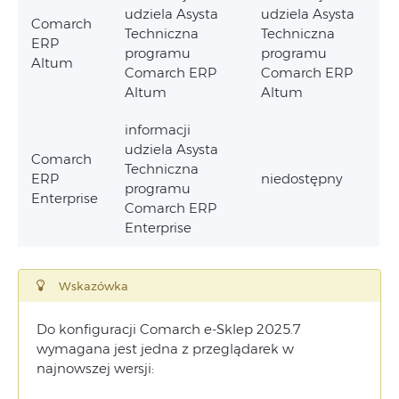
udziela Asysta
udziela Asysta
Comarch
Techniczna
Techniczna
ERP
programu
programu
Altum
Comarch ERP
Comarch ERP
Altum
Altum
informacji
udziela Asysta
Comarch
Techniczna
ERP
niedostępny
programu
Enterprise
Comarch ERP
Enterprise
Wskazówka
Do konfiguracji Comarch e-Sklep 2025.7
wymagana jest jedna z przeglądarek w
najnowszej wersji: