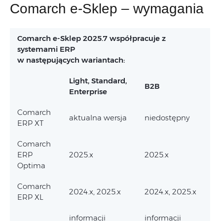
Comarch e-Sklep – wymagania
Comarch e-Sklep 2025.7 współpracuje z
systemami ERP
w następujących wariantach:
Light, Standard,
B2B
Enterprise
Comarch
aktualna wersja
niedostępny
ERP XT
Comarch
ERP
2025.x
2025.x
Optima
Comarch
2024.x, 2025.x
2024.x, 2025.x
ERP XL
informacji
informacji