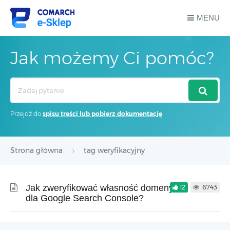
MENU
Jak możemy Ci pomóc?
Search
For
Przejdź do
spisu treści lub pobierz dokumentację
Strona główna
tag weryfikacyjny
Jak zweryfikować własność domeny
12
6743
dla Google Search Console?