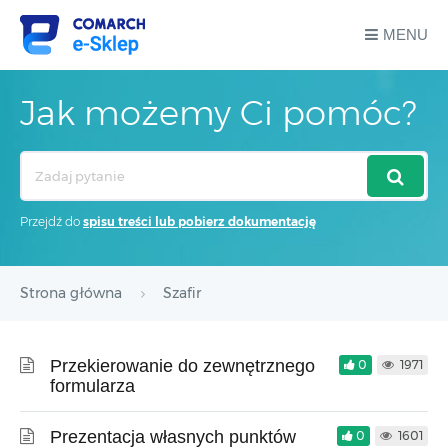
MENU
Jak możemy Ci pomóc?
Search
For
Przejdź do
spisu treści lub pobierz dokumentację
Strona główna
Szafir
Przekierowanie do zewnętrznego
0
1971
formularza
Prezentacja własnych punktów
0
1601