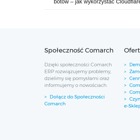
botów – jak wykorzystać Cloudflar
Społeczność Comarch
Ofer
Dzięki społeczności Comarch
Demo
ERP rozwiązujemy problemy,
Zamó
dzielimy się pomysłami oraz
Cenn
informujemy o nowościach.
Coma
Com
Dołącz do Społeczności
Czym
Comarch
e-Skle