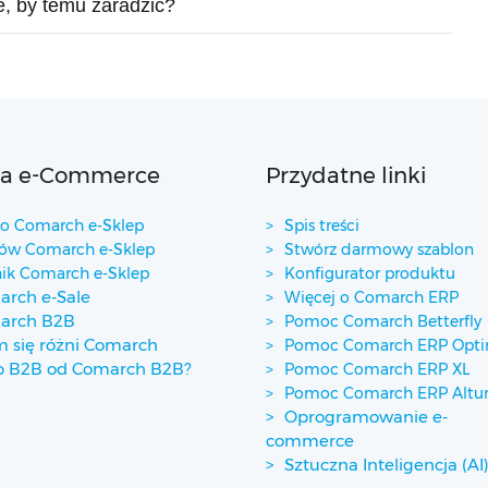
e, by temu zaradzić?
ta e-Commerce
Przydatne linki
 Comarch e-Sklep
Spis treści
w Comarch e-Sklep
Stwórz darmowy szablon
ik Comarch e-Sklep
Konfigurator produktu
rch e-Sale
Więcej o Comarch ERP
arch B2B
Pomoc Comarch Betterfly
 się różni Comarch
Pomoc Comarch ERP Opt
p B2B od Comarch B2B?
Pomoc Comarch ERP XL
Pomoc Comarch ERP Alt
Oprogramowanie e-
commerce
Sztuczna Inteligencja (AI