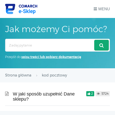
MENU
Jak możemy Ci pomóc?
Search
For
Przejdź do
spisu treści lub pobierz dokumentację
Strona główna
kod pocztowy
W jaki sposób uzupełnić Dane
2
5724
sklepu?