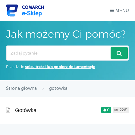
MENU
Jak możemy Ci pomóc?
Search
For
Przejdź do
spisu treści lub pobierz dokumentację
Strona główna
gotówka
Gotówka
0
2261