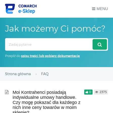
MENU
Jak możemy Ci pomóc?
Search
For
Przejdź do
spisu treści lub pobierz dokumentację
Strona główna
FAQ
Moi Kontrahenci posiadają
0
2375
indywidualne umowy handlowe.
Czy mogę pokazać dla każdego z
nich inne ceny towarów w moim
sklepie?