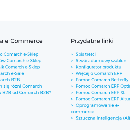
ta e-Commerce
Przydatne linki
 Comarch e-Sklep
Spis treści
w Comarch e-Sklep
Stwórz darmowy szablon
ik Comarch e-Sklep
Konfigurator produktu
rch e-Sale
Więcej o Comarch ERP
arch B2B
Pomoc Comarch Betterfly
 się różni Comarch
Pomoc Comarch ERP Opt
p B2B od Comarch B2B?
Pomoc Comarch ERP XL
Pomoc Comarch ERP Alt
Oprogramowanie e-
commerce
Sztuczna Inteligencja (AI