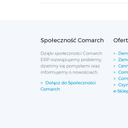
Społeczność Comarch
Ofer
Dzięki społeczności Comarch
Demo
ERP rozwiązujemy problemy,
Zamó
dzielimy się pomysłami oraz
Cenn
informujemy o nowościach.
Coma
Com
Dołącz do Społeczności
Czym
Comarch
e-Skle