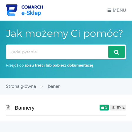
MENU
Jak możemy Ci pomóc?
Search
For
Przejdź do
spisu treści lub pobierz dokumentację
Strona główna
baner
Bannery
5
9712