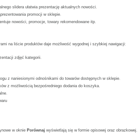
alnego slidera ułatwia prezentację aktualnych nowości.
prezentowania promocji w sklepie.
ezentuje nowości, promocje, towary rekomendowane itp.
ami na liście produktów daje możliwość wygodnej i szybkiej nawigacji:
ntacji zdjęć kategorii.
alogu z naniesionymi odnośnikami do towarów dostępnych w sklepie.
felków z możliwością bezpośredniego dodania do koszyka.
alne.
waru
zynowe w oknie
Porównaj
wyświetlają się w formie opisowej oraz obrazkowej.