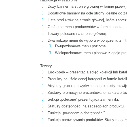
Nawigacja w szablonie
Duży banner na stronie głównej w formie przewij
Dodatkowe bannery na dole strony idealne do za
Lista produktów na stronie głównej, która zapr
Graficzne menu producentów w formie slidera.
Towary polecane na stronie głównej.
Dwa rodzaje menu do wyboru w połączeniu z filtr
Dwupoziomowe menu poziome.
Wielopoziomowe menu pionowe z opcją preze
Towary
Lookbook
– prezentacja zdjęć kolekcji lub kat
Produkty na liście danej kategorii w formie ka
Atrybuty grupujące wyświetlane jako listy rozwij
Zestawy promocyjne prezentowane na karcie to
Sekcja „polecane” prezentująca zamienniki.
Statusy dostępności na szczegółach produktu.
Funkcja „powiadom o dostępności”.
Funkcja porównywania produktów. Stany maga