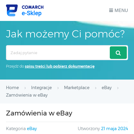
MENU
Jak możemy Ci pomóc?
Search
For
Przejdź do
spisu treści lub pobierz dokumentację
Home
Integracje
Marketplace
eBay
Zamówienia w eBay
Zamówienia w eBay
Kategoria
eBay
Utworzony
21 maja 2024