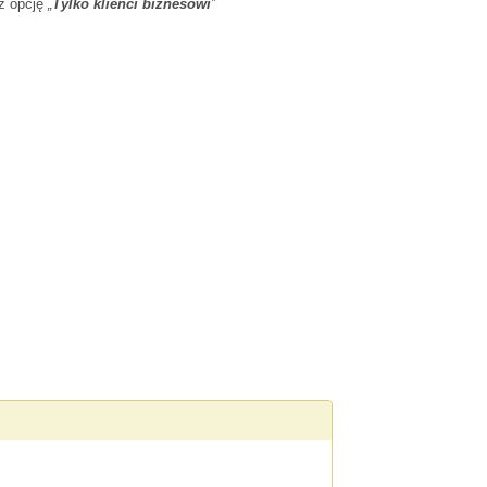
z opcję
„
Tylko klienci biznesowi
”