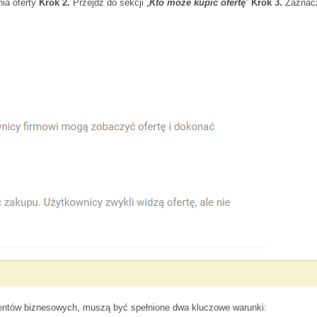
nia oferty
Krok 2.
Przejdź do sekcji „
Kto może kupić ofertę
”
Krok 3.
Zaznac
lientów biznesowych, muszą być spełnione dwa kluczowe warunki: