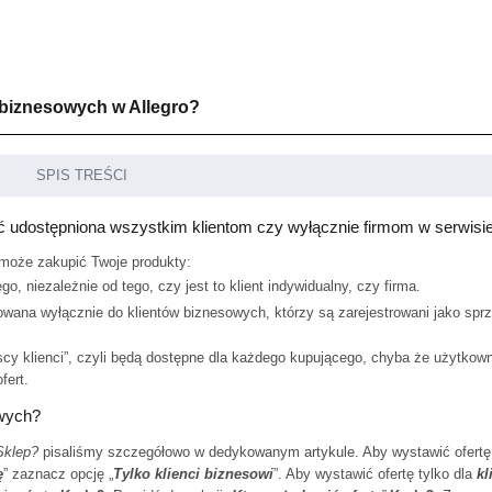
w biznesowych w Allegro?
SPIS TREŚCI
 udostępniona wszystkim klientom czy wyłącznie firmom w serwisie
 może zakupić Twoje produkty:
go, niezależnie od tego, czy jest to klient indywidualny, czy firma.
erowana wyłącznie do klientów biznesowych, którzy są zarejestrowani jako spr
y klienci”, czyli będą dostępne dla każdego kupującego, chyba że użytkowni
fert.
owych?
Sklep?
pisaliśmy szczegółowo w dedykowanym artykule. Aby wystawić ofertę 
ę
” zaznacz opcję „
Tylko klienci biznesowi
”. Aby wystawić ofertę tylko dla
kl