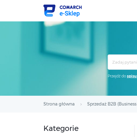
Search
For
Przejdź do
spisu
Strona główna
Sprzedaż B2B (Business 
Kategorie