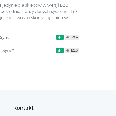
jedynie dla sklepów w wersji B2B.
zpośrednio z bazy danych systemu ERP
j możliwości i skorzystaj z nich w
 Sync
1
3014
p Sync?
1
1220
Kontakt